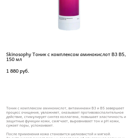
Skinosophy Тоник с комплексом аминокислот В3 В5,
150 мл
1 880 pуб.
ДОБАВИТЬ В КОРЗИНУ
Тоник с комплексом аминокислот, витаминами В3 и В5 завершает
процесс очищения, увлажняет, оказывает противовоспалительное
действие, стимулирует синтез коллагена, повышает эластичность и
защитные функции кожи, смягчает, выравнивает тон и pH кожи,
сужает поры, успокаивает.
После применения кожа становится шелковистой и мягкой.
За счёт кислот сужает поры и делает рельеф эпидермиса ровным и