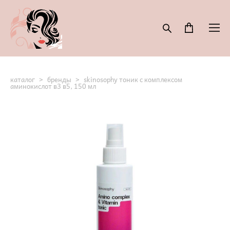
каталог
>
бренды
>
skinosophy тоник с комплексом
аминокислот в3 в5, 150 мл