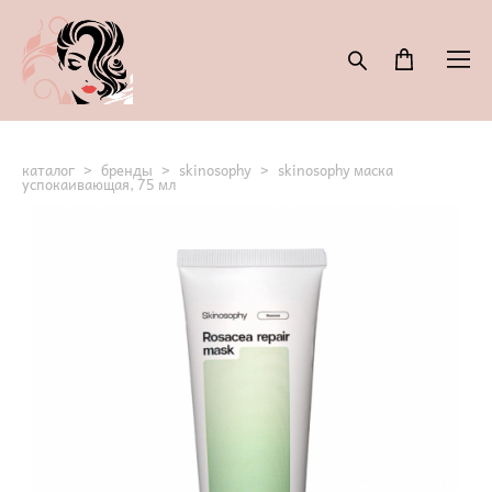
каталог
>
бренды
>
skinosophy
>
skinosophy маска
успокаивающая, 75 мл