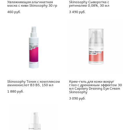
Увлажняющая альгинатная
Skinosophy Сыворотка с
маска с киви Skinosophy 30 гр
ретиналем 0,08%, 30 мл
460 pуб.
3 490 pуб.
Skinosophy Тоник с комплексом
Крем-гель для кожи вокруг
аминокислот В3 В5, 150 мл
глаз с дренажным эффектом 30
мл Capilary Draining Eye Cream
1 880 pуб.
Skinosophy
3 090 pуб.