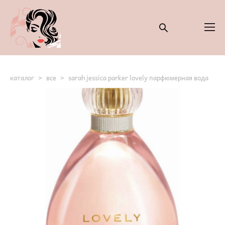
каталог
>
все
>
sarah jessica parker lovely парфюмерная вода