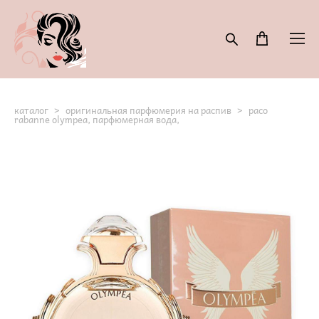
каталог
>
оригинальная парфюмерия на распив
>
paco
rabanne olympea, парфюмерная вода,