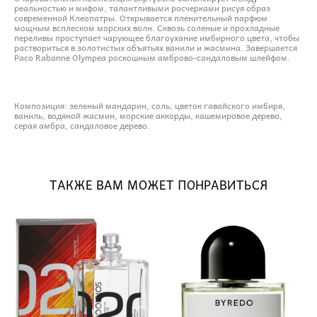
реальностью и мифом, талантливыми росчерками рисуя образ
современной Клеопатры. Открывается пленительный парфюм
мощным всплеском морских волн. Сквозь соленые и прохладные
переливы проступает чарующее благоухание имбирного цвета, чтобы
раствориться в золотистых объятьях ванили и жасмина. Завершается
Paco Rabanne Olympea роскошным амброво-сандаловым шлейфом.
Композиция: зеленый мандарин, соль, цветок гавайского имбиря,
ваниль, водяной жасмин, морские аккорды, кашемировое дерево,
серая амбра, сандаловое дерево.
ТАКЖЕ ВАМ МОЖЕТ ПОНРАВИТЬСЯ