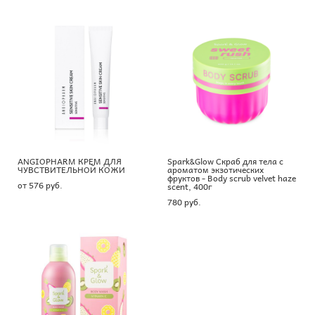
ANGIOPHARM КРЕМ ДЛЯ
Spark&Glow Скраб для тела с
ЧУВСТВИТЕЛЬНОЙ КОЖИ
ароматом экзотических
фруктов - Body scrub velvet haze
от 576 pуб.
scent, 400г
780 pуб.