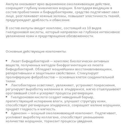
Ампула оказывает ярко выраженное омолаживающее действие,
сокращает глубину мимических морщин. Благодаря входящим в
состав пробиотикам и бифидобактериям, средство подтягивает овал
лица, разглаживает кожные заломы, повышает эластичность тканей,
предупреждает дряблость и обвисание.
В состав ампулы входит комплекс, состоящий из 10 видов
гиалуроновой кислоты, который направлен на глубокое интенсивное
увлажнение кожи и предотвращение обезвоженности.
Основные действующие компоненты:
Лизат бифидобактерий — комплекс биологически активных
веществ, полученных методом биофрагментации из лизата
бифидобактерий. Обладает мощнейшими восстанавливающими,
репаративными и защитными свойствами. Стимулирует
пролиферацию фибробластов — основных клеток соединительной
ткани.
Лактобактерии осветляют, увлажняют, устраняют покраснения,
регулируют выработку меланина в эпидермисе, мягко отшелушивают
ороговевший слой и ускоряют процессы регенерации.
Гиалуроновая кислота создает невидимый барьер,
препятствующий испарению влаги, улучшает структуру кожи,
способствует регенерации эпидермиса, сокращает мелкие морщинки,
придаёт гладкость и мягкость.
Аденозин — мощный омолаживающий компонент. Подтягивает,
усиливает выработку коллагена, способствует уменьшению
количества морщинок, тормозит процессы увядания.