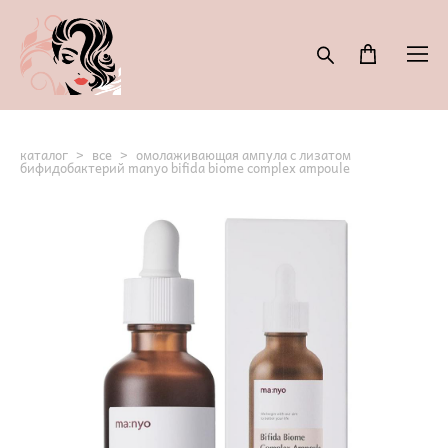
каталог
>
все
>
омолаживающая ампула с лизатом
бифидобактерий manyo bifida biome complex ampoule