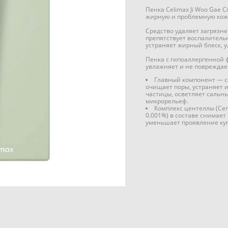
Пенка Celimax Ji Woo Gae 
жирную и проблемную кожу
Средство удаляет загрязне
препятствует воспалитель
устраняет жирный блеск, у
Пенка с гипоаллергенной 
увлажняет и не поврежда
Главный компонент — са
очищает поры, устраняет
частицы, осветляет сальн
микрорельеф.
Комплекс центеллы (Cent
0.001%) в составе снимает
уменьшает проявление куп