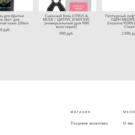
ль для бритья
Сменный блок CITRUS &
Пептидный лифт
ve Skin" для
MUSK | ЦИТРУС И МУСКУС
ПДРН MEDIPEE
ьной кожи 200мл
универсальный (для NIKI
Exosome PDRN Li
всех серий)
Crea
0 pуб.
900 pуб.
2 890 p
МАГАЗИН
МЕН
Уходовая косметика
О нас