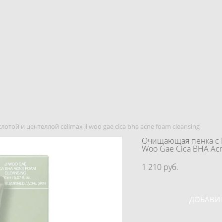
той и центеллой celimax ji woo gae cica bha acne foam cleansing
Очищающая пенка с B
Woo Gae Cica BHA Acn
1 210 pуб.
ДОБАВИТ