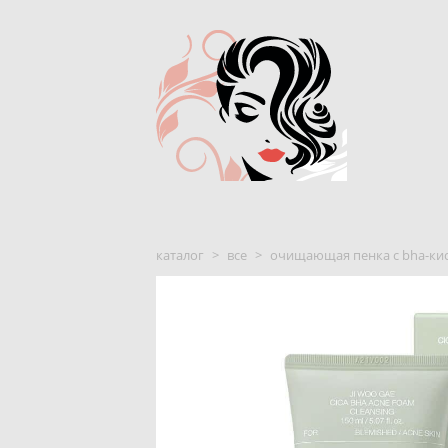
каталог
>
все
>
очищающая пенка с bha-кисло