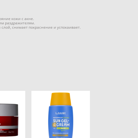
яние кожи с акне.
им раздражителям.
слой, снимает покраснение и успокаивает.