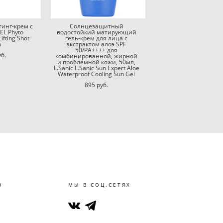
инг-крем с
Солнцезащитный
L Phyto
водостойкий матирующий
fting Shot
гель-крем для лица с
m
экстрактом алоэ SPF
50/PA++++ для
уб.
комбинированной, жирной
и проблемной кожи, 50мл,
L.Sanic L.Sanic Sun Expert Aloe
Waterproof Cooling Sun Gel
895 pуб.
Ю
МЫ В СОЦ.СЕТЯХ