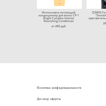
Интенсивно питающий
Q'MEN Ге
кондиционер для волос CP-1
"Sensiti
Bright Complex Intense
чувствител
Nourishing Conditioner
39
от 490 pуб.
Политика конфиденциальности
Договор оферты