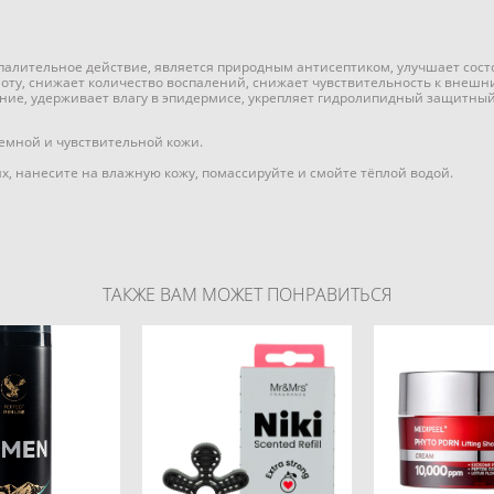
палительное действие, является природным антисептиком, улучшает состо
ту, снижает количество воспалений, снижает чувствительность к внешн
ние, удерживает влагу в эпидермисе, укрепляет гидролипидный защитный 
емной и чувствительной кожи.
х, нанесите на влажную кожу, помассируйте и смойте тёплой водой.
ТАКЖЕ ВАМ МОЖЕТ ПОНРАВИТЬСЯ