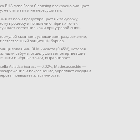
Cica BHA Acne Foam Cleansing прекрасно очищает
, не стягивая и не пересушивая.
ния из пор и предотвращает их закупорку,
ному процессу и появлению чёрных точек,
лучшает состояние кожи при угревой сыпи.
формулой смягчает, успокаивает раздражение,
ет естественный защитный барьер.
лициловая или BHA-кислота (0.45%), которая
 излишки себума, отшелушивает омертвевшие
ые нити и чёрные точки, выравнивает
ella Asiatica Extract — 0.02%, Madecassoside —
 раздражение и покраснение, укрепляет сосуды и
ероза, повышает эластичность.