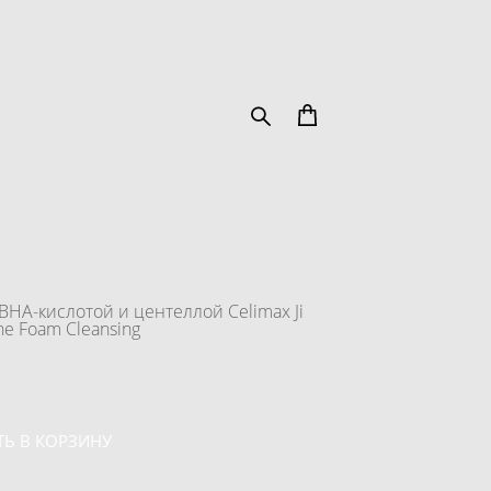
HA-кислотой и центеллой Celimax Ji
e Foam Cleansing
Ь В КОРЗИНУ