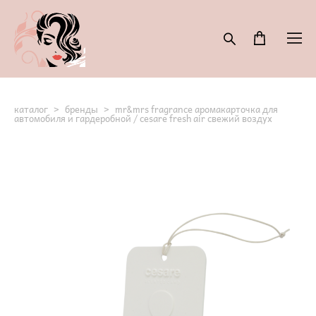
каталог
>
бренды
>
mr&mrs fragrance аромакарточка для
автомобиля и гардеробной / cesare fresh air свежий воздух