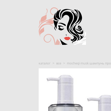
каталог
>
все
>
mocheqi musk шампунь прот