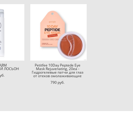
ARM
Petitfee 10Day Peptede Eye
Й ЛОСЬОН
Mask Rejuvenating, 20ea -
Гидрогелевые патчи для глаз
уб.
от отеков омолаживающие
790 pуб.