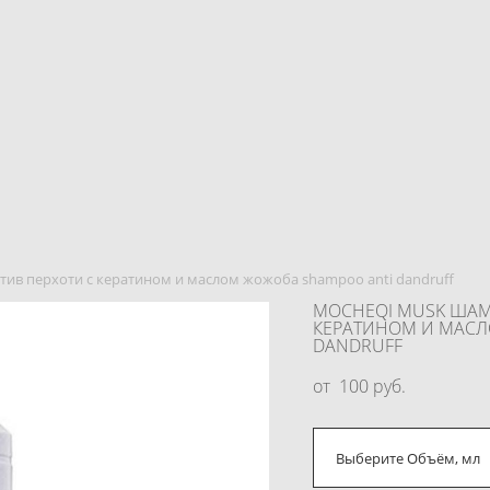
ив перхоти с кератином и маслом жожоба shampoo anti dandruff
MOCHEQI MUSK ШАМ
КЕРАТИНОМ И МАСЛ
DANDRUFF
от 100 pуб.
Выберите Объём, мл