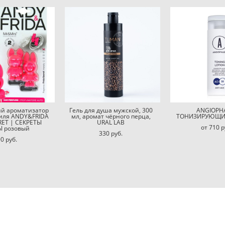
й ароматизатор
Гель для душа мужской, 300
ANGIOPH
иля ANDY&FRIDA
мл, аромат чёрного перца,
ТОНИЗИРУЮЩИ
RET | СЕКРЕТЫ
URAL LAB
от 710 p
 розовый
330 pуб.
0 pуб.