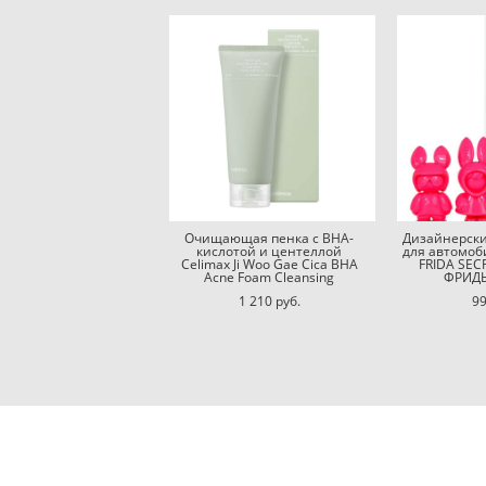
Очищающая пенка с BHA-
Дизайнерски
кислотой и центеллой
для автомоб
Celimax Ji Woo Gae Cica BHA
FRIDA SEC
Acne Foam Cleansing
ФРИДЫ
1 210 pуб.
99