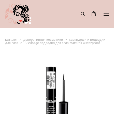
каталог
>
декоративная косметика
>
карандаши и подводки
для глаз
>
luxvisage подводка для глаз matt ink waterproof