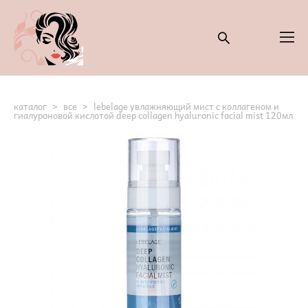
каталог
>
все
>
lebelage увлажняющий мист с коллагеном и
гиалуроновой кислотой deep collagen hyaluronic facial mist 120мл