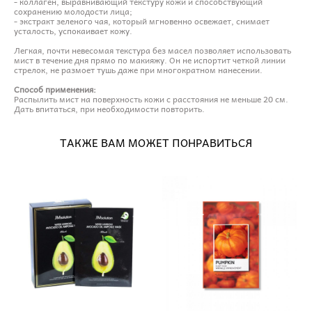
- коллаген, выравнивающий текстуру кожи и способствующий
сохранению молодости лица;
- экстракт зеленого чая, который мгновенно освежает, снимает
усталость, успокаивает кожу.
Легкая, почти невесомая текстура без масел позволяет использовать
мист в течение дня прямо по макияжу. Он не испортит четкой линии
стрелок, не размоет тушь даже при многократном нанесении.
Способ применения:
Распылить мист на поверхность кожи с расстояния не меньше 20 см.
Дать впитаться, при необходимости повторить.
ТАКЖЕ ВАМ МОЖЕТ ПОНРАВИТЬСЯ