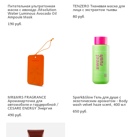
Питательная ультратонкая
TENZERO Тканевая маска для
маска с авокадо JMsolution
лица с экстрактом тыквы
Water Luminous Avocado Oil
80 pуб.
Ampoule Mask
190 pуб.
MR&MRS FRAGRANCE
Spark&Glow Гель для душа с
Аромакарточка для
экзотическим ароматом - Body
автомобиля и гардеробной /
wash velvet haze scent, 400 мл
CESARE ENERGY Энергия
650 pуб.
490 pуб.