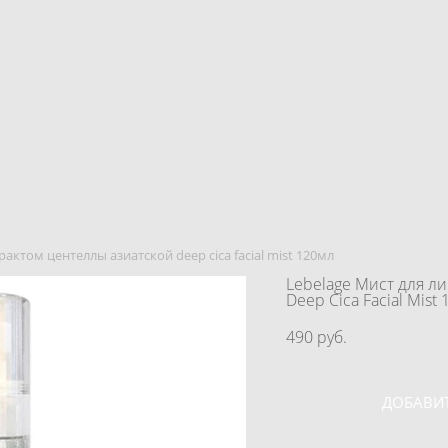
трактом центеллы азиатской deep cica facial mist 120мл
Lebelage Мист для ли
Deep Cica Facial Mist
490 pуб.
ДОБАВИТ