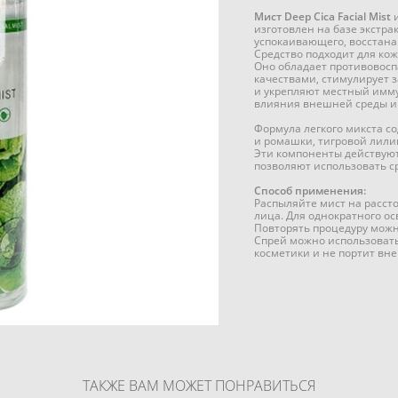
Мист Deep Cica Facial Mist
и
изготовлен на базе экстра
успокаивающего, восстана
Средство подходит для кож
Оно обладает противово
качествами, стимулирует 
и укрепляют местный имм
влияния внешней среды и
Формула легкого микста с
и ромашки, тигровой лилии
Эти компоненты действуют
позволяют использовать с
Способ применения:
Распыляйте мист на расст
лица. Для однократного о
Повторять процедуру можн
Спрей можно использовать
косметики и не портит вн
ТАКЖЕ ВАМ МОЖЕТ ПОНРАВИТЬСЯ