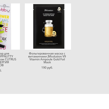
ор для
Фольгированная маска с
UFFNUTTY
витаминами JMsolution V9
том CUTRUS
Vitamin Ampoule Gold Foil
НЕРГИЯ
Mask
ОВ
190 pуб.
б.