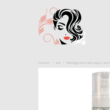
каталог
>
все
>
lebelage мист для лица с экс