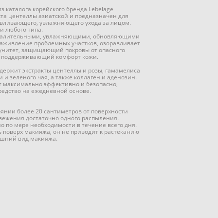
з каталога корейского бренда Lebelage
кта центеллы азиатской и предназначен для
вливающего, увлажняющего ухода за лицом.
и любого типа.
спалительными, увлажняющими, обновляющими
заживление проблемных участков, озоравливает
унитет, защищающий покровы от опасного
 поддерживающий комфорт кожи.
одержит экстракты центеллы и розы, гамамелиса
 и зеленого чая, а также коллаген и аденозин.
 максимально эффективно и безопасно,
редство на ежедневной основе.
оянии более 20 сантиметров от поверхности
свежения достаточно одного распыления.
о по мере необходимости в течение всего дня.
 поверх макияжа, он не приводит к растеканию
ешний вид макияжа.