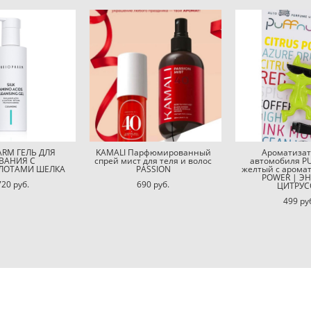
RM ГЕЛЬ ДЛЯ
KAMALI Парфюмированный
Ароматизат
ВАНИЯ С
спрей мист для теля и волос
автомобиля P
ЛОТАМИ ШЕЛКА
PASSION
желтый с арома
POWER | Э
720 pуб.
690 pуб.
ЦИТРУС
499 pу