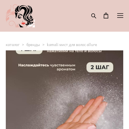
каталог
>
бренды
>
kamali мист для волос allure