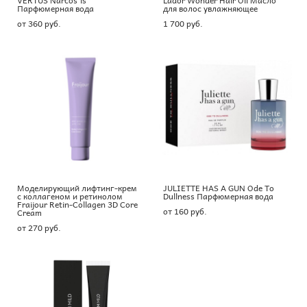
Парфюмерная вода
для волос увлажняющее
от 360 pуб.
1 700 pуб.
Моделирующий лифтинг-крем
JULIETTE HAS A GUN Ode To
c коллагеном и ретинолом
Dullness Парфюмерная вода
Fraijour Retin-Collagen 3D Core
от 160 pуб.
Cream
от 270 pуб.