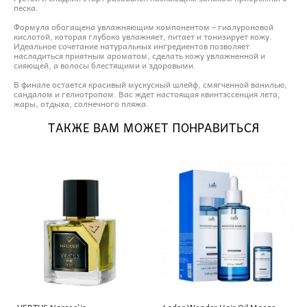
песка.
Формула обогащена увлажняющим компонентом – гиалуроновой
кислотой, которая глубоко увлажняет, питает и тонизирует кожу.
Идеальное сочетание натуральных ингредиентов позволяет
насладиться приятным ароматом, сделать кожу увлажненной и
сияющей, а волосы блестящими и здоровыми.
В финале остается красивый мускусный шлейф, смягченной ванилью,
сандалом и гелиотропом. Вас ждет настоящая квинтэссенция лета,
жары, отдыха, солнечного пляжа.
ТАКЖЕ ВАМ МОЖЕТ ПОНРАВИТЬСЯ
VERTUS Narcos'is
Lador Wonder Hair Oil Масло