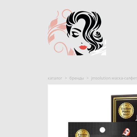
каталог
>
бренды
>
jmsolution маска-салфетк