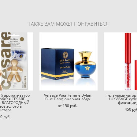
ТАКЖЕ ВАМ МОЖЕТ ПОНРАВИТЬСЯ
й ароматизатор
Versace Pour Femme Dylan
Гель-ламинатор 
мобиля CESARE
Blue Парфюмерная вода
LUXVISAGE суп
| БЛАГОРОДНЫЙ
фиксации, 
от 150 pуб.
вое золото в
450 pу
истере
0 pуб.