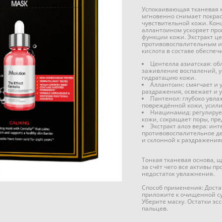
Успокаивающая тканевая м
мгновенно снимает покрас
чувствительной кожи. Кон
аллантоином ускоряет про
функции кожи. Экстракт ц
противовоспалительным и
кислота в составе обеспе
Центелла азиатская: о
заживление воспалений, у
гидратацию кожи.
Аллантоин: смягчает и 
раздражения, освежает и у
Пантенол: глубоко увла
повреждённой кожи, усили
Ниацинамид: регулируе
кожи, сокращает поры, пр
Экстракт алоэ вера: ин
противовоспалительное де
и склонной к раздражения
Тонкая тканевая основа, 
за счёт чего все активы п
недостаток увлажнения.
Способ применения: Достан
приложите к очищенной сух
Уберите маску. Остатки э
пальцев.