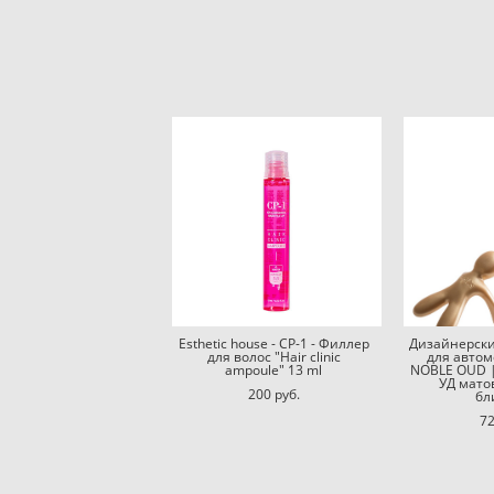
Esthetic house - CP-1 - Филлер
Дизайнерски
для волос "Hair clinic
для авто
ampoule" 13 ml
NOBLE OUD 
УД мато
200 pуб.
бл
72