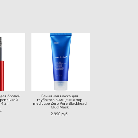
для бровей
Глиняная маска для
ерсильной
глубокого очищения пор
4,2 г
medicube Zero Pore Blackhead
Mud Mask
б.
2 990 pуб.