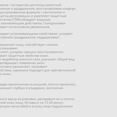
аска с экстрактом центеллы азиатской
нения и раздражения, восстанавливая комфорт
центрированная формула с пантенолом и
цессы регенерации и укрепляет защитные
ентеллы (70%) обладает мощным
 заживляющим действием. Гиалуроновая
чивает интенсивное увлажнение.
бладает успокаивающими свойствами, ускоряет
страняет раздражение, поддерживает
увлажняет кожу, способствует снятию
спокаивает.
жняет, ускоряет процесс восстановления
вает защитные свойства кожи.
т выработку кожного сала, улучшает общий вид
едотвращает появление акне.
тенсивно увлажняет, оказывает
йствие, идеально подходит для чувствительной
м кожи.
щедро пропитанная эссенцией, плотно прилегает,
роникают глубоко в эпидермис, восполняя
ьте маску из упаковки, расправьте ее и плотно
ой коже лица. Оставьте на 15-20 минут.
ссенции мягко вбейте в кожу лица подушечками