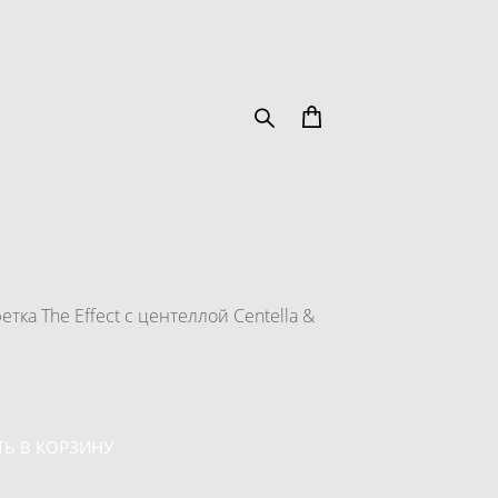
етка The Effect с центеллой Centella &
Ь В КОРЗИНУ