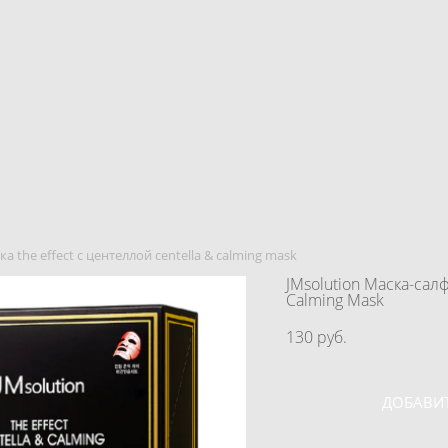
а the effect с центеллой centella & calming mask
JMsolution Маска-салф
Calming Mask
130 pуб.
ДОБАВИТ