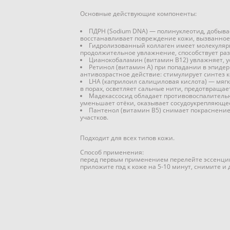
Основные действующие компоненты:
ПДРН (Sodium DNA) — полинуклеотид, добывае
восстанавливает повреждение кожи, вызванное
Гидролизованный коллаген имеет молекулярну
продолжительное увлажнение, способствует р
Цианокобаламин (витамин B12) увлажняет, ус
Ретинол (витамин A) при попадании в эпиде
антивозрастное действие: стимулирует синтез 
LHA (каприлоил салициловая кислота) — мягк
в порах, осветляет сальные нити, предотвращае
Мадекассосид обладает противовоспалитель
уменьшает отёки, оказывает сосудоукрепляющее
Пантенол (витамин B5) снимает покраснение
участков.
Подходит для всех типов кожи.
Способ применения:
перед первым применением перелейте эссенцию 
приложите пэд к коже на 5-10 минут, снимите и 