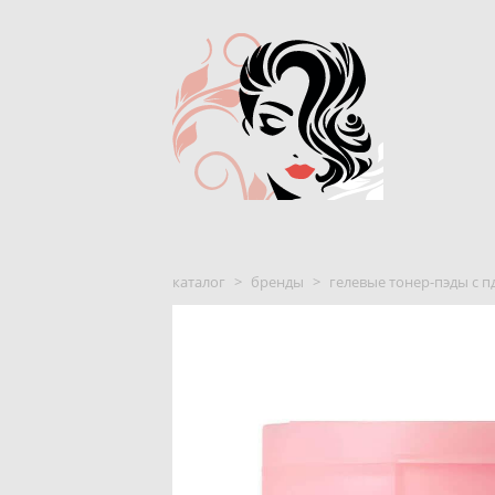
каталог
>
бренды
>
гелевые тонер-пэды с пд