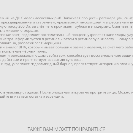
мый из ДНК молок лососёвых рыб. Запускает процессы регенерации, синт
 преждевременным старением, чрезмерной инсоляцией и агрессивным во
ю массу 200 Da, за счёт чего проникает глубоко в эпидермис. Смягчает,
азглаживанию морщин.
покаивает, подавляет воспалительный процесс, укрепляет капилляры, улу
рмис трансформируется в ретиналь, затем в ретиноевую кислоту — самую
коллагена, разглаживает морщины.
ий аналог BHA, который имеет больший размер молекул, за счёт чего рабо
т появление чёрных точек.
ным и ранозаживляющим свойством, способствует восстановлению защитн
 действие и препятствует развитию купероза.
 и зуд, укрепляет гидролипидный барьер, препятствует испарению влаги,
в упаковку с пэдами. После очищения аккуратно протрите лицо. Можно и
дайте впитаться остаткам эссенции.
ТАКЖЕ ВАМ МОЖЕТ ПОНРАВИТЬСЯ