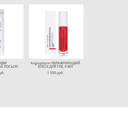
ARM
Angiopharm УВЛАЖНЯЮЩИЙ
Й ЛОСЬОН
БЛЕСК ДЛЯ ГУБ, 4 МЛ
уб.
1 550 pуб.