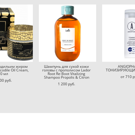
кодильим жиром
Шампунь для сухой кожи
ANGIOPH
codile Oil Cream,
головы с прополисом Lador
ТОНИЗИРУЮЩИ
70 мл
Root Re-Boot Vitalizing
от 710 p
Shampoo Propolis & Citron
00 pуб.
1 200 pуб.