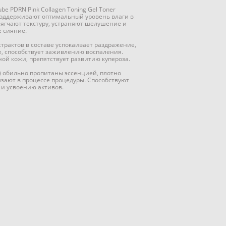
e PDRN Pink Collagen Toning Gel Toner
поддерживают оптимальный уровень влаги в
мягчают текстуру, устраняют шелушение и
 сияние.
трактов в составе успокаивает раздражение,
е, способствует заживлению воспаления.
ой кожи, препятствует развитию купероза.
) обильно пропитаны эссенцией, плотно
лзают в процессе процедуры. Способствуют
и усвоению активов.