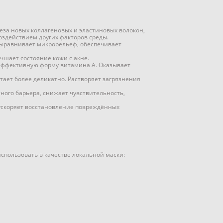
еза новых коллагеновых и эластиновых волокон,
здействием других факторов среды.
 выравнивает микрорельеф, обеспечивает
чшает состояние кожи с акне.
 эффективную форму витамина A. Оказывает
тает более деликатно. Растворяет загрязнения
ого барьера, снижает чувствительность,
 ускоряет восстановление повреждённых
спользовать в качестве локальной маски: