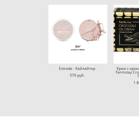
Estrade - Хайлайтер
Крем с кро
Farmstay Cro
570 pуб.
1 8