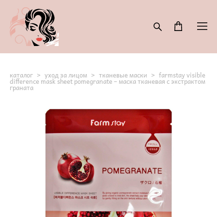
каталог
>
уход за лицом
>
тканевые маски
>
farmstay visible
difference mask sheet pomegranate – маска тканевая с экстрактом
граната