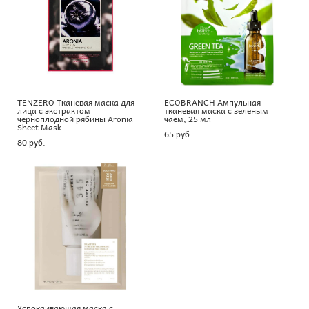
TENZERO Тканевая маска для
ECOBRANCH Ампульная
лица с экстрактом
тканевая маска с зеленым
черноплодной рябины Aronia
чаем, 25 мл
Sheet Mask
65 pуб.
80 pуб.
Успокаивающая маска с