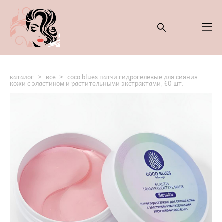
каталог
>
все
>
coco blues патчи гидрогелевые для сияния
кожи с эластином и растительными экстрактами, 60 шт.