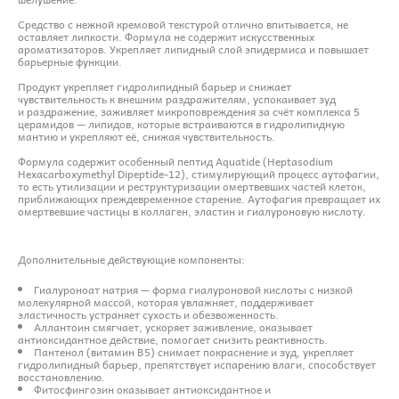
Средство с нежной кремовой текстурой отлично впитывается, не
оставляет липкости. Формула не содержит искусственных
ароматизаторов. Укрепляет липидный слой эпидермиса и повышает
барьерные функции.
Продукт укрепляет гидролипидный барьер и снижает
чувствительность к внешним раздражителям, успокаивает зуд
и раздражение, заживляет микроповреждения за счёт комплекса 5
церамидов — липидов, которые встраиваются в гидролипидную
мантию и укрепляют её, снижая чувствительность.
Формула содержит особенный пептид Aquatide (Heptasodium
Hexacarboxymethyl Dipeptide-12), стимулирующий процесс аутофагии,
то есть утилизации и реструктуризации омертвевших частей клеток,
приближающих преждевременное старение. Аутофагия превращает их
омертвевшие частицы в коллаген, эластин и гиалуроновую кислоту.
Дополнительные действующие компоненты:
Гиалуроноат натрия — форма гиалуроновой кислоты с низкой
молекулярной массой, которая увлажняет, поддерживает
эластичность устраняет сухость и обезвоженность.
Аллантоин смягчает, ускоряет заживление, оказывает
антиоксидантное действие, помогает снизить реактивность.
Пантенол (витамин B5) снимает покраснение и зуд, укрепляет
гидролипидный барьер, препятствует испарению влаги, способствует
восстановлению.
Фитосфингозин оказывает антиоксидантное и