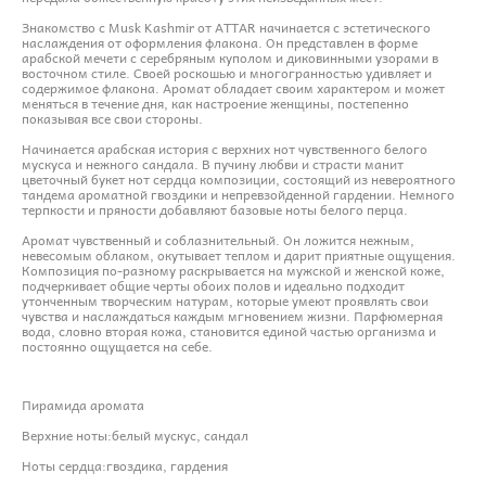
Знакомство с Musk Kashmir от ATTAR начинается с эстетического
наслаждения от оформления флакона. Он представлен в форме
арабской мечети с серебряным куполом и диковинными узорами в
восточном стиле. Своей роскошью и многогранностью удивляет и
содержимое флакона. Аромат обладает своим характером и может
меняться в течение дня, как настроение женщины, постепенно
показывая все свои стороны.
Начинается арабская история с верхних нот чувственного белого
мускуса и нежного сандала. В пучину любви и страсти манит
цветочный букет нот сердца композиции, состоящий из невероятного
тандема ароматной гвоздики и непревзойденной гардении. Немного
терпкости и пряности добавляют базовые ноты белого перца.
Аромат чувственный и соблазнительный. Он ложится нежным,
невесомым облаком, окутывает теплом и дарит приятные ощущения.
Композиция по-разному раскрывается на мужской и женской коже,
подчеркивает общие черты обоих полов и идеально подходит
утонченным творческим натурам, которые умеют проявлять свои
чувства и наслаждаться каждым мгновением жизни. Парфюмерная
вода, словно вторая кожа, становится единой частью организма и
постоянно ощущается на себе.
Пирамида аромата
Верхние ноты:белый мускус, сандал
Ноты сердца:гвоздика, гардения