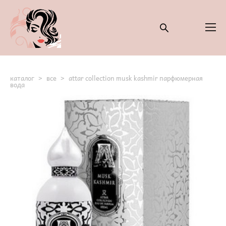
каталог
>
все
>
attar collection musk kashmir парфюмерная
вода