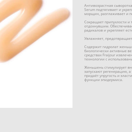
Антивозрастная сыворотка F
Serum подтягивает и укреп
морщин, разглаживает и п
Сокращает припухлости и т
отдохнувшим. Обеспечива
радикалов и укрепляет ес
Увлажняет, предотвращает
Содержит гидролат женьше
биологически активные в
средствах Fraijour извле
технологии с использован
Женьшень стимулирует вн
запускают регенерацию, а
придаёт упругость и элас
функции эпидермиса.