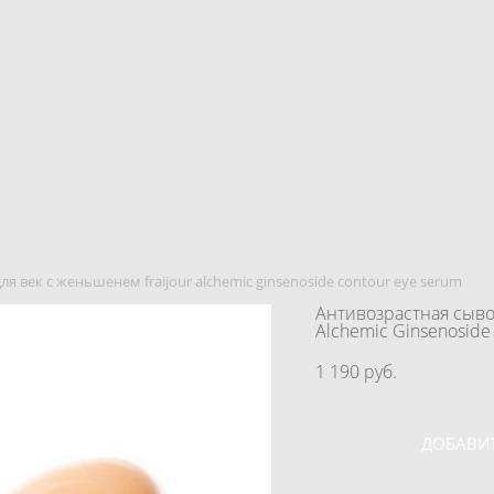
я век с женьшенем fraijour alchemic ginsenoside contour eye serum
Антивозрастная сывор
Alchemic Ginsenoside
1 190 pуб.
ДОБАВИТ