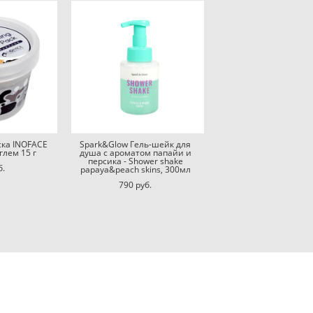
ска INOFACE
Spark&Glow Гель-шейк для
глем 15 г
душа с ароматом папайи и
персика - Shower shake
б.
papaya&peach skins, 300мл
790 pуб.