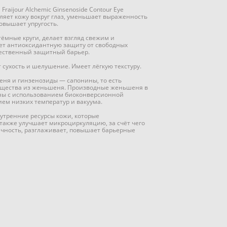
raijour Alchemic Ginsenoside Contour Eye
ляет кожу вокруг глаз, уменьшает выраженность
овышает упругость.
ёмные круги, делает взгляд свежим и
ет антиоксидантную защиту от свободных
тественный защитный барьер.
 сухость и шелушение. Имеет лёгкую текстуру.
ня и гинзенозиды — сапонины, то есть
ещества из женьшеня. Производные женьшеня в
чены с использованием биоконверсионной
ием низких температур и вакуума.
утренние ресурсы кожи, которые
 также улучшает микроциркуляцию, за счёт чего
тичность, разглаживает, повышает барьерные