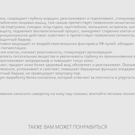
вие, сокращают глубину морщин, разглаживают и подтягивают, стимулир
асслаблению лицевых мышц, тем самым препятствует появлению мимическ
в (портулака, солодки, ягод годжи, хауттюйнии, женьшеня, астрагала, шл
ащиту, подавляют воспалительный процесс, замедляют старение клеток и
нкциональное действие: осветляет и препятствует появлению пигментаци
 защитный барьер.
ктивно защищает от воздействия внешних факторов и УФ-лучей, обладае
ю пигментации.
ние клеток, снижает реактивность, стимулирует регенерацию.
еплять питательные вещества и увеличивать глубину их проникновения в
 разглаживает микрорельеф и повышает тонус кожи.
ает, придает коже более здоровый вид, обновляет и разглаживает. Оказ
живления, успокаивает и смягчает, повышает барьерные функции эпидерм
тный барьер, не провоцирует закупорку пор.
ет выработку белка коллагена, который отвечает за плотность и упругост
ования нанесите сыворотку на кожу под глазами, впитайте лёгкими по
ТАКЖЕ ВАМ МОЖЕТ ПОНРАВИТЬСЯ