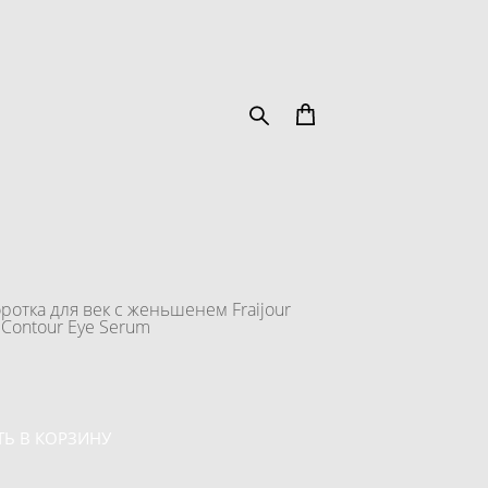
отка для век с женьшенем Fraijour
 Contour Eye Serum
Ь В КОРЗИНУ