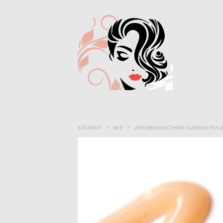
каталог
>
все
>
антивозрастная сыворотка дл