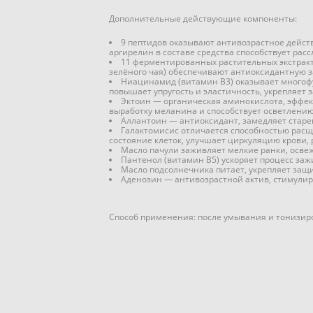
Дополнительные действующие компоненты:
9 пептидов оказывают антивозрастное дейст
аргирелин в составе средства способствует р
11 ферментированных растительных экстракто
зелёного чая) обеспечивают антиоксидантную з
Ниацинамид (витамин B3) оказывает многофу
повышает упругость и эластичность, укрепляет
Эктоин — органическая аминокислота, эффе
выработку меланина и способствует осветлени
Аллантоин — антиоксидант, замедляет старе
Галактомисис отличается способностью расщ
состояние клеток, улучшает циркуляцию крови,
Масло пачули заживляет мелкие ранки, освеж
Пантенол (витамин B5) ускоряет процесс за
Масло подсолнечника питает, укрепляет защи
Аденозин — антивозрастной актив, стимулиру
Способ применения: после умывания и тонизир