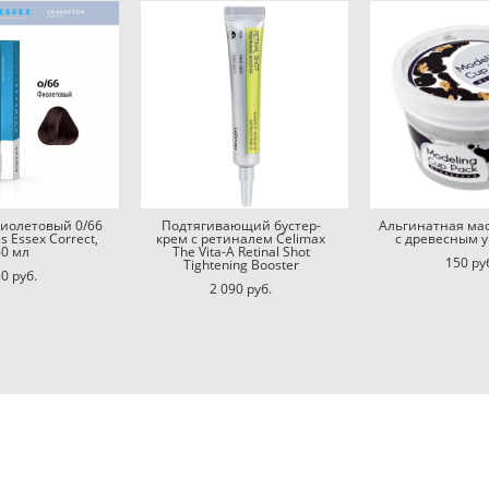
Фиолетовый 0/66
Подтягивающий бустер-
Альгинатная ма
ss Essex Correct,
крем с ретиналем Celimax
с древесным у
60 мл
The Vita-A Retinal Shot
150 pу
Tightening Booster
0 pуб.
2 090 pуб.