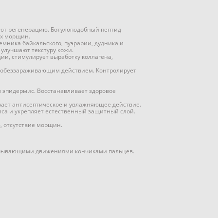
уют регенерацию. Ботулоподобный пептид
их морщин.
емника байкальского, пуэрарии, дудника и
 улучшают текстуру кожи.
и, стимулирует выработку коллагена,
т обеззараживающим действием. Контролирует
 эпидермис. Восстанавливает здоровое
ывает антисептическое и увлажняющее действие.
иса и укрепляет естественный защитный слой.
ь, отсутствие морщин.
хлопывающими движениями кончиками пальцев.