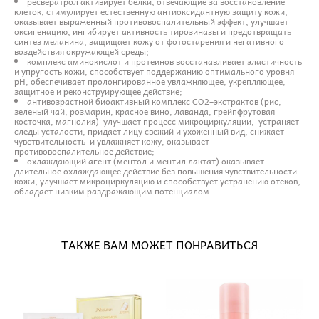
ресвератрол активирует белки, отвечающие за восстановление
клеток, стимулирует естественную антиоксидантную защиту кожи,
оказывает выраженный противовоспалительный эффект, улучшает
оксигенацию, ингибирует активность тирозиназы и предотвращать
синтез меланина, защищает кожу от фотостарения и негативного
воздействия окружающей среды;
комплекс аминокислот и протеинов восстанавливает эластичность
и упругость кожи, способствует поддержанию оптимального уровня
pH, обеспечивает пролонгированное увлажняющее, укрепляющее,
защитное и реконструирующее действие;
антивозрастной биоактивный комплекс СО2–экстрактов (рис,
зеленый чай, розмарин, красное вино, лаванда, грейпфрутовая
косточка, магнолия) улучшает процесс микроциркуляции, устраняет
следы усталости, придает лицу свежий и ухоженный вид, снижает
чувствительность и увлажняет кожу, оказывает
противовоспалительное действие;
охлаждающий агент (ментол и ментил лактат) оказывает
длительное охлаждающее действие без повышения чувствительности
кожи, улучшает микроциркуляцию и способствует устранению отеков,
обладает низким раздражающим потенциалом.
ТАКЖЕ ВАМ МОЖЕТ ПОНРАВИТЬСЯ