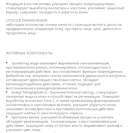
Входящие в состав активы улучшают процесс микроциркуляции,
стимулируют выработку коллагена и эластина, усиливают защитный
барьер, сохраняют молодость и упругость кожи.
СПОСОБ ПРИМЕНЕНИЯ:
небольшое количество тоника нанести с помощью ватного диска на
предварительно очищенную кожу, протереть лицо, шею, декольте и
продолжить уход.
АКТИВНЫЕ КОМПОНЕНТЫ:
трипептид меди оказывает выраженное омолаживающее,
противовоспалительное, антимикробное, антиоксидантное и
регенерирующее действие, восстанавливает функции поврежденных
фибробластов, запускает синтез компонентов дермального матрикса,
активизирует дремлющие стволовые клетки, обладает
ретиноидоподобным действием, отлично подходит для
восстановления и ремоделирования кожи;
Acetyl Tetrapeptide-2 - биомиметический пептид, стимулирует
иммунную защиту кожи и способствует ее регенерации. Повышает
выработку коллагена типа I, а также правильному формированию
коллагеновых и эластиновых волокон, улучшает упругость кожи,
оказывает антивозрастное и противовоспалительные действие,
защищает клетки от окислительного стресса;
протеины шелка улучшаются обменные процессы в клетках,
обладают увлажняющим, тонизирующим и восстанавливающим
действием, защищают кожу от потери влаги, выравнивают рельеф и
улучшают цвет лица;