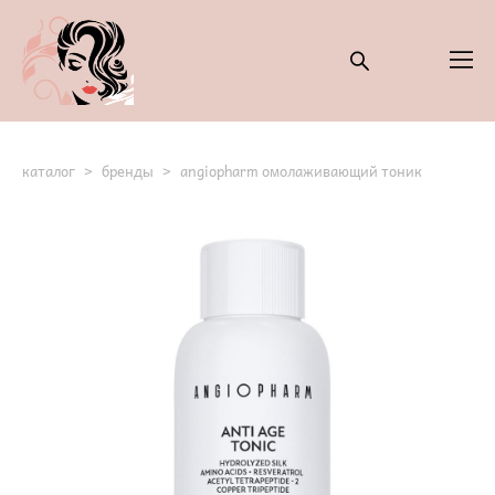
каталог
>
бренды
>
angiopharm омолаживающий тоник