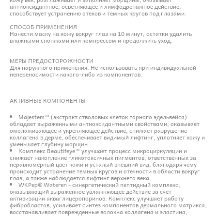
антиоксидантное, осветляющее и лимфодренажное действие,
способствует устранению отеков и темных кругов под глазами.
СПОСОБ ПРИМЕНЕНИЯ
Нанести маску на кожу вокруг глаз на 10 минут, остатки удалить
влажными спонжами или компрессом и продолжить уход.
МЕРЫ ПРЕДОСТОРОЖНОСТИ
Для наружного применения. Не использовать при индивидуальной
непереносимости какого-либо из компонентов.
АКТИВНЫЕ КОМПОНЕНТЫ
Majestem™ (экстракт стволовых клеток горного эдельвейса)
обладает выраженными антиоксидантными свойствами, оказывает
омолаживающее и укрепляющее действие, снижает разрушение
коллагена в дерме, обеспечивает видимый лифтинг, уплотняет кожу и
уменьшает глубину морщин.
Комплекс Beautifeye™ улучшает процесс микроциркуляции и
снижает накопление гликотоксичных пигментов, ответственных за
неравномерный цвет кожи и усталый внешний вид, благодаря чему
происходит устранение темных кругов и отечности в области вокруг
глаз, а также наблюдается лифтинг верхнего века.
WKPep® Wateren - cинергетический пептидный комплекс,
оказывающий выраженное увлажняющее действие за счет
активизации акваглицеропоринов. Комплекс улучшает работу
фибробластов, усиливает синтез компонентов дермального матрикса,
восстанавливает поврежденные волокна коллагена и эластина,