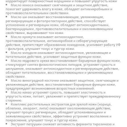
корректирует поверхностные морщинки и повышает упругость кожи
Масло кокоса оказывает смягчающее и защитное действие,
помогает удерживать влагу в коже, обладает антимикробными и
противовоспалительными свойствами.
Масло ши оказывает восстанавливающее, увлажняющее,
регенерирующее и фотопротекторное действие, способствует
успокоению и регенерации кожи, обладает антиоксидантными,
бактерицидными, противовоспалительными и омолаживающими
свойствами, выравнивает тон кожи.
Масло кунжута оказывает антиоксидантное,
противовоспалительное, антимикробное и себорегулирующее
действие, препятствует образованию комедонов, усиливает работу УФ
- фильтров, улучшает тонус и тургор кожи.
Масло миндаля оказывает антиоксидантное, увлажняющее и
питательное действие, усиливает защитные функции кожи.
Масло кедрового ореха восстанавливает барьерные функции кожи,
стимулирует синтез физиологических липидов, устраняет сухость и
шелушение, оказывает антиоксидантное и регенерирующее действие,
обладает питательными, восстанавливающими и увлажняющими
свойствами.
Масло виноградной косточки оказывает защитное, смягчающее и
увлажняющее действие, восстанавливает барьерные функции кожи,
предупреждает возникновение возрастных изменений.
Масло какао устраняет сухость, повышает эластичность и
упругость кожи, питает, увлажняет и препятствует преждевременному
старению.
Комплекс растительных экстрактов для зрелой кожи (корица,
облепиха, амарант, липа) оказывает омолаживающее действие,
улучшает процесс регенерации, обладает успокаивающими и
заживляющими свойствами, эффективно устраняет воспаление и
покраснение, улучшает тонус и тургор кожи.
Экстракт петрушки снижает активность фермента тирозиназа и