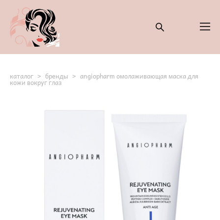
каталог
>
бренды
>
angiopharm омолаживающая маска для
кожи вокруг глаз