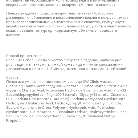
веществами, разглаживает, тонизирует, смягчает и освежает.
Пенка замедляет процессы возрастных изменений, ускоряет
регенерацию, обновление и восстановление кожного покрова, имеет
противовоспалительные и антисептические свойства, стимулирует
выработку коллагена и эластина, повышает упругость и эластичность
кожи, повышает её тургор, нормализует обменные процессы в
клетках.
Способ применения:
Вспеньте небольшое количество средства в ладонях, равномерно
распределите пенку на влажной коже лица мягкими массажными
движениями в течение 1–2 минут, затем полностью смойте её водой.
Состав:
Пенка для умывания с экстрактом авокадо 3W Clinic Avocado
Cleansing Foam имеет следующий состав: Purified Water, Stearic Acid,
Glycerin, Myristic Acid, Potassium Hydroxide Side, Lauric Acid, Piigi-32,
Cocamidopropylbetein, Piigi-100 Stearate, Glyceryl Stearate, Cocamide
Diiei, Sodium Hialuronate (1000ppm), Sodium Acetylated Hyaluronate,
Hydrolyzed Hyaluronic Acid, Hydroxypropyltramonium Hyaluronate,
Sodium Hyaluronate Cross Polymer, Hyaluronic Acid, Potassium
Hyaluronate, 1,2-Hexanediol, Dysodium Dithiae, Hydroxyethylcellulose,
Sodium chloride, Phenoxyethanol, Flavoring, Butylphenyl Methyl
Propional.