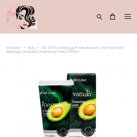
каталог
>
все
>
3w clinic пенка для умывания с экстрактом
авокадо avocado cleansing foam 100мл