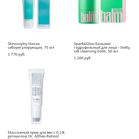
Skinosophy Маска
Spark&Glow Бальзам
себорегулирующая, 75 мл
гидрофильный для лица - Melty
silk cleansing balm, 50 мл
1 770 pуб.
1 200 pуб.
Массажный крем для век с 0,1%
ретинолом Dr. Althea Retinol